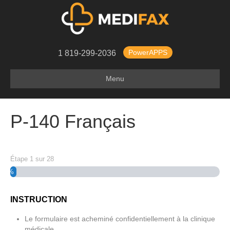
PowerAPPS
1 819-299-2036
Menu
P-140 Français
Étape
1
sur
28
3%
INSTRUCTION
Le formulaire est acheminé confidentiellement à la clinique
médicale.